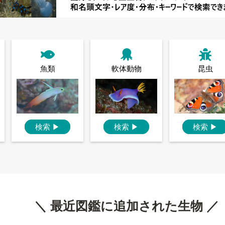
魚類
軟体動物
昆虫
検索
▶
検索
▶
検索
▶
＼ 最近図鑑に追加された生物 ／