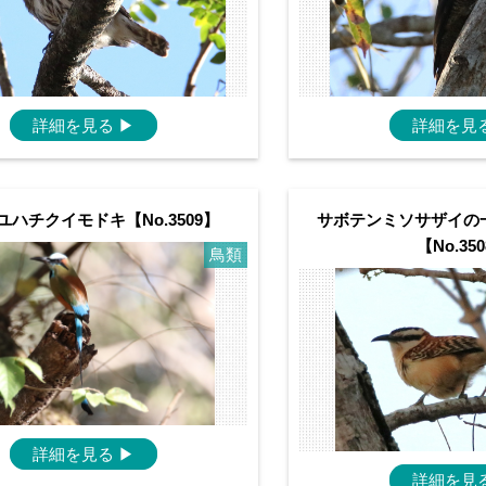
詳細を見る
▶
詳細を見
ユハチクイモドキ【No.3509】
サボテンミソサザイの
【No.35
鳥類
詳細を見る
▶
詳細を見