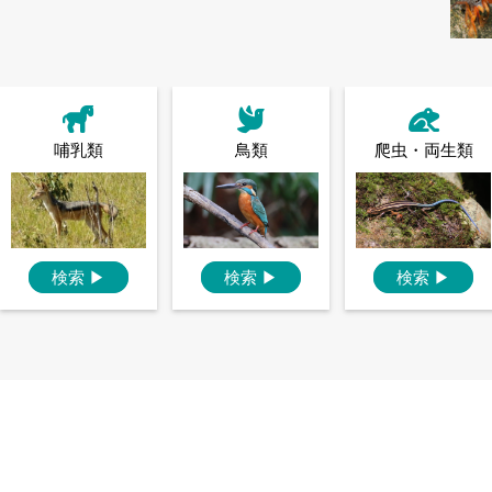
哺乳類
鳥類
爬虫・両生類
検索
▶
検索
▶
検索
▶