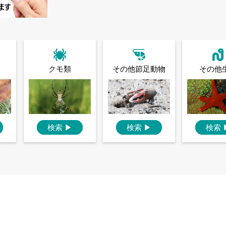
クモ類
その他節足動物
その他
検索
▶
検索
▶
検索