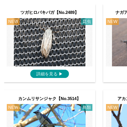
ツガヒロバキバガ【No.2489】
ナガア
NEW
昆虫
NEW
詳細を見る
▶
カンムリサンジャク【No.3514】
アカ
NEW
鳥類
NEW