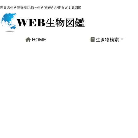
世界の生き物撮影記録～生き物好きが作るＷＥＢ図鑑
HOME
生き物検索
全生物
哺乳類
鳥類
爬虫・両生類
魚類
軟体動物
昆虫
クモ類
その他節足動物
その他生物