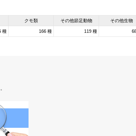
クモ類
その他節足動物
その他生物
6 種
166 種
119 種
6
す。