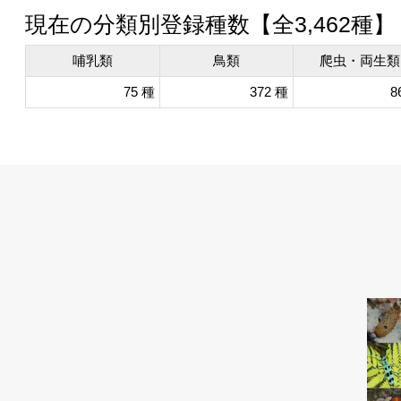
現在の分類別登録種数【全
3,462
種】
哺乳類
鳥類
爬虫・両生類
75 種
372 種
8