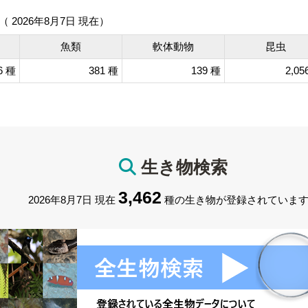
（
2026年8月7日
現在）
魚類
軟体動物
昆虫
6 種
381 種
139 種
2,05
生き物検索
3,462
2026年8月7日
現在
種の生き物が登録されていま