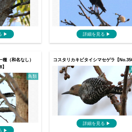
る
▶
詳細を見る
▶
一種（和名なし）
コスタリカキビタイシマセゲラ【No.35
08】
鳥類
詳細を見る
▶
る
▶