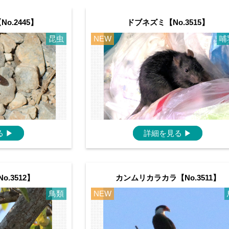
o.2445】
ドブネズミ【No.3515】
昆虫
NEW
哺
る
▶
詳細を見る
▶
.3512】
カンムリカラカラ【No.3511】
鳥類
NEW